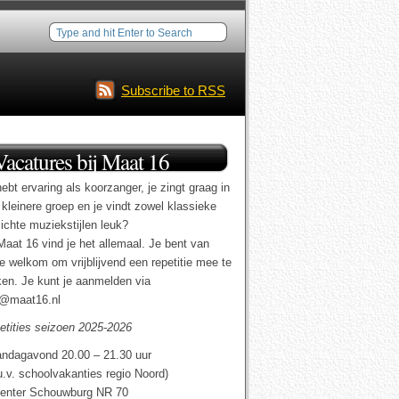
Subscribe to RSS
Vacatures bij Maat 16
ebt ervaring als koorzanger, je zingt graag in
 kleinere groep en je vindt zowel klassieke
lichte muziekstijlen leuk?
Maat 16 vind je het allemaal. Je bent van
te welkom om vrijblijvend een repetitie mee te
en. Je kunt je aanmelden via
o@maat16.nl
etities seizoen 2025-2026
ndagavond 20.00 – 21.30 uur
u.v. schoolvakanties regio Noord)
enter Schouwburg NR 70