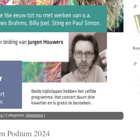
Kor
ga
| Categories:
Algemeen
|
pen Podium 2024