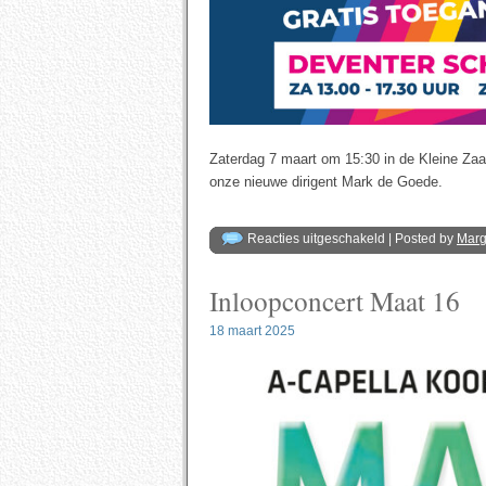
Zaterdag 7 maart om 15:30 in de Kleine Zaal.
onze nieuwe dirigent Mark de Goede.
voor
Reacties uitgeschakeld
| Posted by
Mar
Maat
16
bij
Inloopconcert Maat 16
Deventer
Open
Podium
2026
18 maart 2025