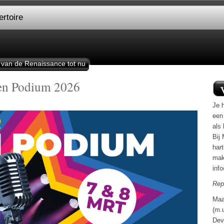
rtoire
 van de Renaissance tot nu
pen Podium 2026
Je h
een
als 
Bij 
har
mak
inf
Rep
Maa
(m.
Dev