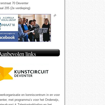
zerstraat 70 Deventer
aal 205 (2e verdieping)
Aanbevolen links
werkorganisatie en kenniscentrum in en voor
enter, met programma’s voor het Onderwijs,
teurkunst & Talentontwikkeling en het