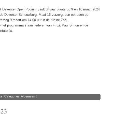
t Deventer Open Podium vindt dit jaar plaats op 9 en 10 maart 2024
 de Deventer Schouwburg. Maat 16 verzorgt een optreden op
terdag 9 maart om 14.00 uur in de Kleine Zaal.
 het programma staan liederen van Finzi, Paul Simon en de
ntatonix.
ga
| Categories:
Algemeen
|
023