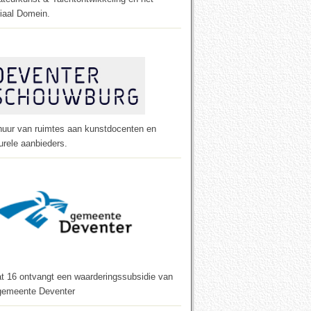
iaal Domein.
huur van ruimtes aan kunstdocenten en
urele aanbieders.
t 16 ontvangt een waarderings­subsidie van
gemeente Deventer