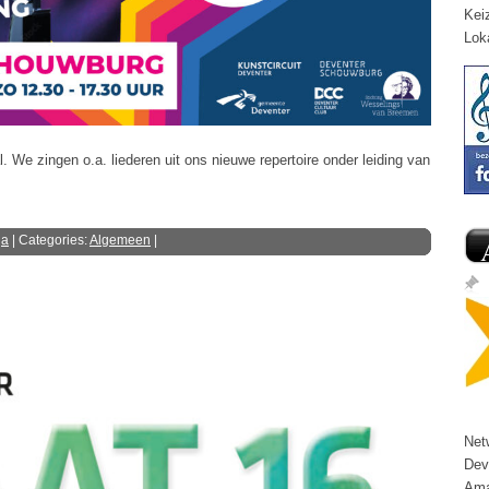
Kei
Lok
 We zingen o.a. liederen uit ons nieuwe repertoire onder leiding van
ga
| Categories:
Algemeen
|
Net
Dev
Ama