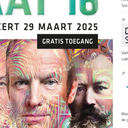
Soc
Ver
cult
Maa
de 