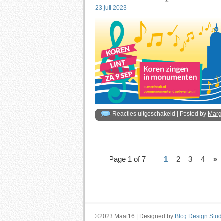
Podium
2024
23 juli 2023
voor
Reacties uitgeschakeld
| Posted by
Mar
Korenlint
9
september
2023
Page 1 of 7
1
2
3
4
»
©2023 Maat16 | Designed by
Blog Design Stud