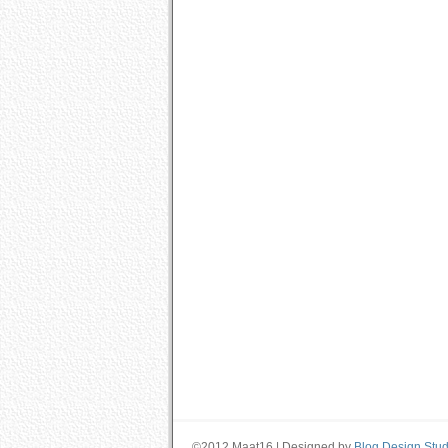
©2012 Maat16 | Designed by
Blog Design Stud