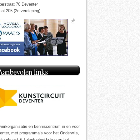
zerstraat 70 Deventer
aal 205 (2e verdieping)
Aanbevolen links
werkorganisatie en kenniscentrum in en voor
enter, met programma’s voor het Onderwijs,
teurkunst & Talentontwikkeling en het