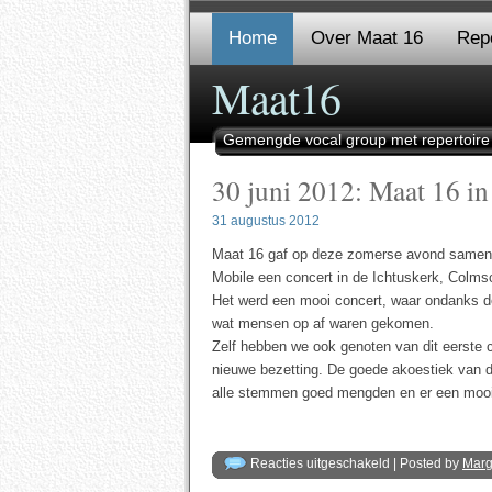
Home
Over Maat 16
Repe
Maat16
Gemengde vocal group met repertoire
30 juni 2012: Maat 16 in
31 augustus 2012
Maat 16 gaf op deze zomerse avond samen
Mobile een concert in de Ichtuskerk, Colms
Het werd een mooi concert, waar ondanks d
wat mensen op af waren gekomen.
Zelf hebben we ook genoten van dit eerste c
nieuwe bezetting. De goede akoestiek van 
alle stemmen goed mengden en er een mooie
voor
Reacties uitgeschakeld
| Posted by
Mar
30
juni