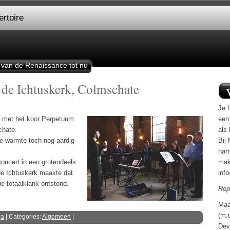
rtoire
 van de Renaissance tot nu
 de Ichtuskerk, Colmschate
Je h
 met het koor Perpetuum
een
chate.
als 
e warmte toch nog aardig
Bij 
har
oncert in een grotendeels
mak
de Ichtuskerk maakte dat
inf
 totaalklank ontstond.
Rep
Maa
(m.
ga
| Categories:
Algemeen
|
Dev