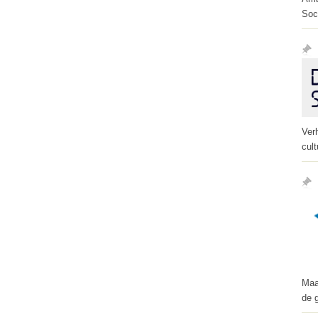
Soc
Ver
cult
Maa
de 