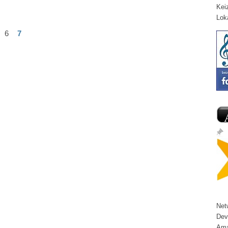
Kei
Lok
6
7
Net
Dev
Ama