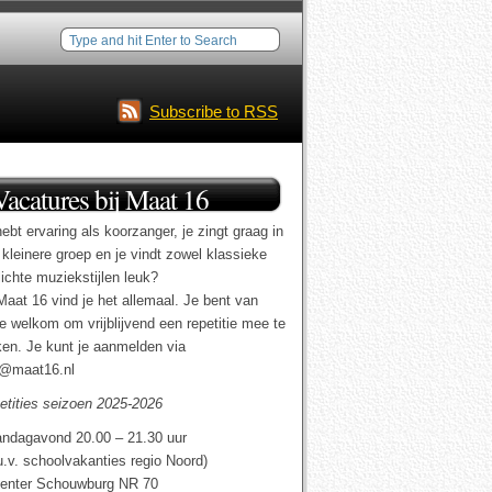
Subscribe to RSS
Vacatures bij Maat 16
ebt ervaring als koorzanger, je zingt graag in
 kleinere groep en je vindt zowel klassieke
lichte muziekstijlen leuk?
Maat 16 vind je het allemaal. Je bent van
te welkom om vrijblijvend een repetitie mee te
en. Je kunt je aanmelden via
o@maat16.nl
etities seizoen 2025-2026
ndagavond 20.00 – 21.30 uur
u.v. schoolvakanties regio Noord)
enter Schouwburg NR 70