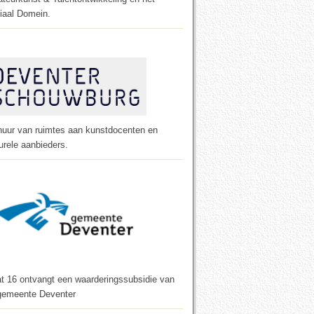
iaal Domein.
huur van ruimtes aan kunstdocenten en
urele aanbieders.
t 16 ontvangt een waarderings­subsidie van
gemeente Deventer