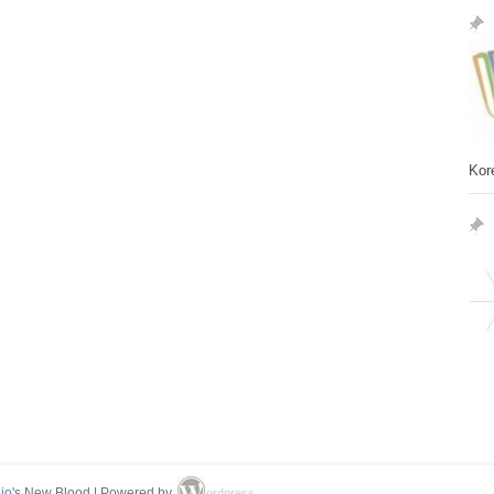
Kor
io
's New Blood | Powered by
ordpress