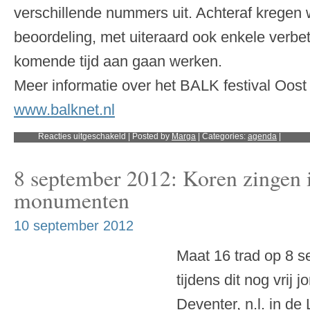
verschillende nummers uit. Achteraf kregen 
beoordeling, met uiteraard ook enkele verb
komende tijd aan gaan werken.
Meer informatie over het BALK festival Oost 
www.balknet.nl
voor
Reacties uitgeschakeld
| Posted by
Marga
| Categories:
agenda
|
16
februari
2013:
8 september 2012: Koren zingen 
Maat
16
op
monumenten
BALK
festival
Oost
10 september 2012
Maat 16 trad op 8 s
tijdens dit nog vrij
Deventer, n.l. in de