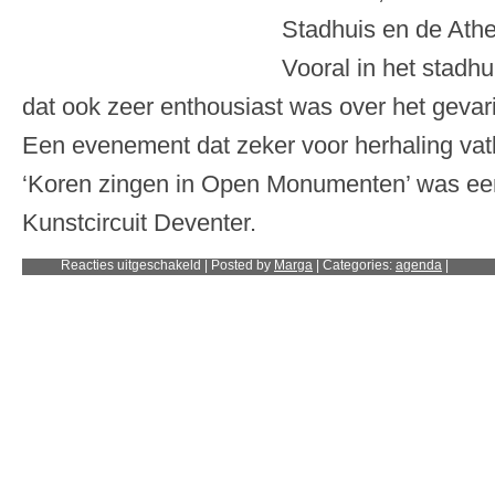
Stadhuis en de Athe
Vooral in het stadhu
dat ook zeer enthousiast was over het geva
Een evenement dat zeker voor herhaling vatb
‘Koren zingen in Open Monumenten’ was een 
Kunstcircuit Deventer.
voor
Reacties uitgeschakeld
| Posted by
Marga
| Categories:
agenda
|
8
september
2012:
Koren
zingen
in
open
monumenten