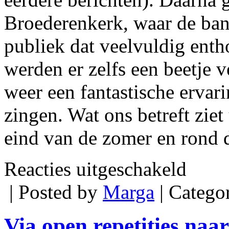
Broederenkerk, waar de ban
publiek dat veelvuldig enth
werden er zelfs een beetje v
weer een fantastische ervar
zingen. Wat ons betreft ziet
eind van de zomer en rond d
voor
Reacties uitgeschakeld
Dickens-
sfeer
| Posted by
Marga
| Catego
in
Broederenke
Via open repetities naa