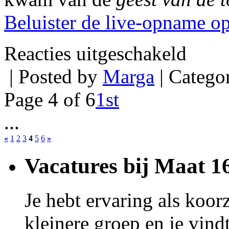
Beluister de live-opname o
voor
Reacties uitgeschakeld
20
december
| Posted by
Marga
| Catego
2014:
Maat
16
Page 4 of 6
1st
bij
Dickens
...
Festijn
2014
«
1
2
3
4
5
6
»
Vacatures bij Maat 1
Je hebt ervaring als koorz
kleinere groep en je vindt