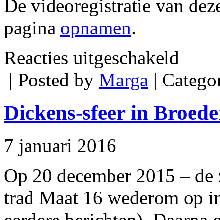
De videoregistratie van deze
pagina
opnamen
.
voor
Reacties uitgeschakeld
Openbare
repetitie
| Posted by
Marga
| Catego
Broederenke
26
augustus
2016
Dickens-sfeer in Broed
7 januari 2016
Op 20 december 2015 – de z
trad Maat 16 wederom op in
eerdere berichten). Daarna g