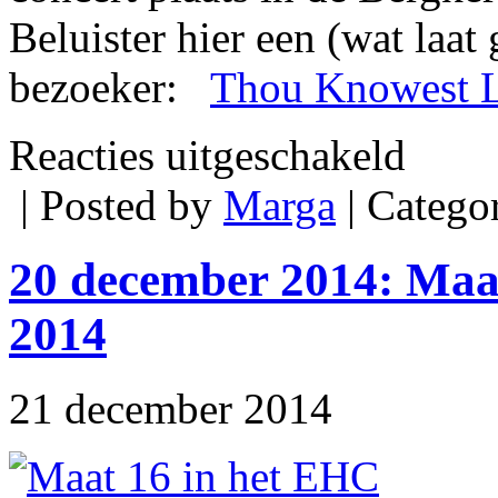
Beluister hier een (wat laa
bezoeker:
Thou Knowest 
voor
Reacties uitgeschakeld
Via
open
| Posted by
Marga
| Catego
repetities
naar
een
‘monumentaa
20 december 2014: Maat
concert
2014
21 december 2014