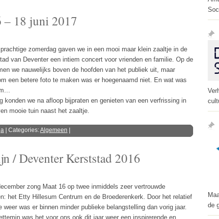
Soc
 – 18 juni 2017
prachtige zomerdag gaven we in een mooi maar klein zaaltje in de
tad van Deventer een intiem concert voor vrienden en familie. Op de
men we nauwelijks boven de hoofden van het publiek uit, maar
om een betere foto te maken was er hoegenaamd niet. En wat was
rm…
Ver
g konden we na afloop bijpraten en genieten van een verfrissing in
cult
ven mooie tuin naast het zaaltje.
ga
| Categories:
Algemeen
|
ijn / Deventer Kerststad 2016
ecember zong Maat 16 op twee inmiddels zeer vertrouwde
Maa
n: het Etty Hillesum Centrum en de Broederenkerk. Door het relatief
de 
e weer was er binnen minder publieke belangstelling dan vorig jaar.
ettemin was het voor ons ook dit jaar weer een inspirerende en