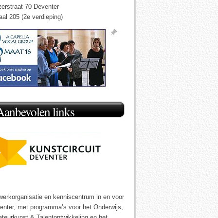
zerstraat 70 Deventer
aal 205 (2e verdieping)
Aanbevolen links
werkorganisatie en kenniscentrum in en voor
enter, met programma’s voor het Onderwijs,
teurkunst & Talentontwikkeling en het