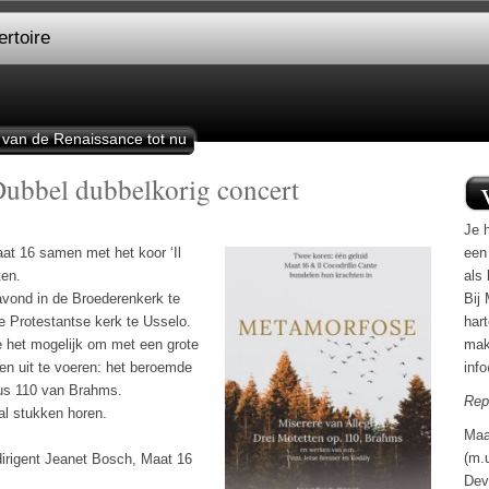
rtoire
 van de Renaissance tot nu
Dubbel dubbelkorig concert
Je h
at 16 samen met het koor ‘Il
een
ten.
als 
avond in de Broederenkerk te
Bij 
 Protestantse kerk te Usselo.
har
 het mogelijk om met een grote
mak
en uit te voeren: het beroemde
inf
pus 110 van Brahms.
Rep
al stukken horen.
Maa
(m.
 dirigent Jeanet Bosch, Maat 16
Dev