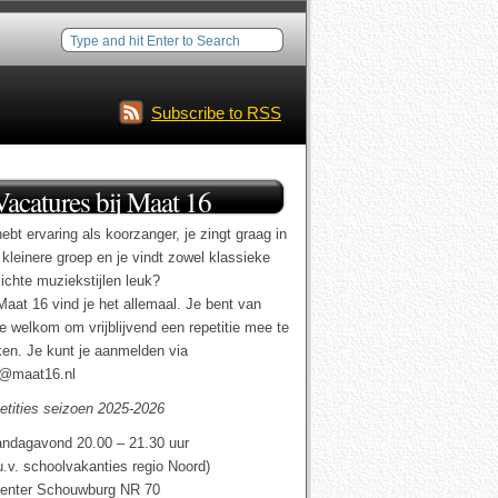
Subscribe to RSS
Vacatures bij Maat 16
ebt ervaring als koorzanger, je zingt graag in
 kleinere groep en je vindt zowel klassieke
lichte muziekstijlen leuk?
Maat 16 vind je het allemaal. Je bent van
te welkom om vrijblijvend een repetitie mee te
en. Je kunt je aanmelden via
o@maat16.nl
etities seizoen 2025-2026
ndagavond 20.00 – 21.30 uur
u.v. schoolvakanties regio Noord)
enter Schouwburg NR 70