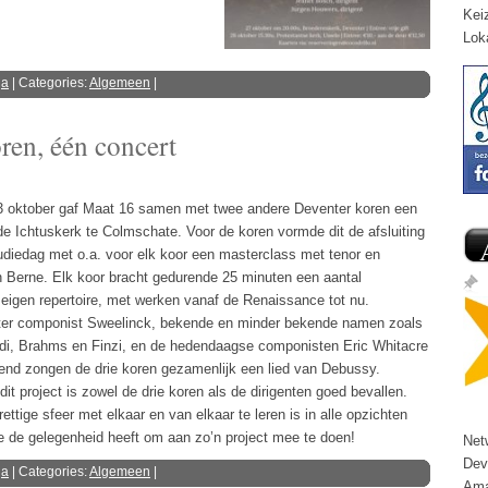
Kei
Lok
ga
| Categories:
Algemeen
|
ren, één concert
 oktober gaf Maat 16 samen met twee andere Deventer koren een
 de Ichtuskerk te Colmschate. Voor de koren vormde dit de afsluiting
diedag met o.a. voor elk koor een masterclass met tenor en
 Berne. Elk koor bracht gedurende 25 minuten een aantal
 eigen repertoire, met werken vanaf de Renaissance tot nu.
er componist Sweelinck, bekende en minder bekende namen zoals
rdi, Brahms en Finzi, en de hedendaagse componisten Eric Whitacre
itend zongen de drie koren gezamenlijk een lied van Debussy.
t project is zowel de drie koren als de dirigenten goed bevallen.
ettige sfeer met elkaar en van elkaar te leren is in alle opzichten
e de gelegenheid heeft om aan zo’n project mee te doen!
Net
Dev
ga
| Categories:
Algemeen
|
Ama