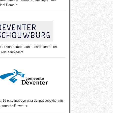
iaal Domein.
huur van ruimtes aan kunstdocenten en
urele aanbieders.
t 16 ontvangt een waarderings­subsidie van
gemeente Deventer