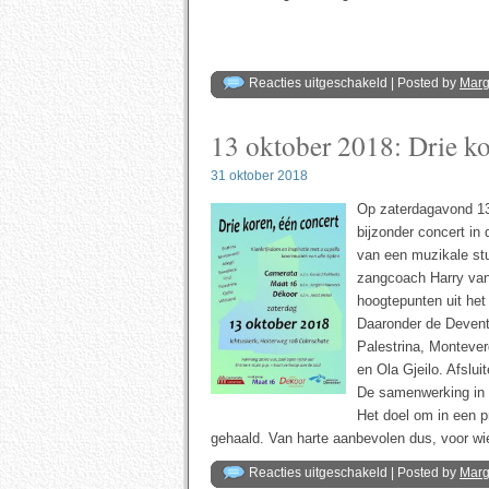
voor
Reacties uitgeschakeld
| Posted by
Mar
27
en
28
13 oktober 2018: Drie ko
oktober
2018:
Dubbel
dubbelkorig
31 oktober 2018
concert
Op zaterdagavond 13
bijzonder concert in
van een muzikale stu
zangcoach Harry van
hoogtepunten uit het
Daaronder de Devent
Palestrina, Monteve
en Ola Gjeilo. Afslu
De samenwerking in di
Het doel om in een pr
gehaald. Van harte aanbevolen dus, voor wi
voor
Reacties uitgeschakeld
| Posted by
Mar
13