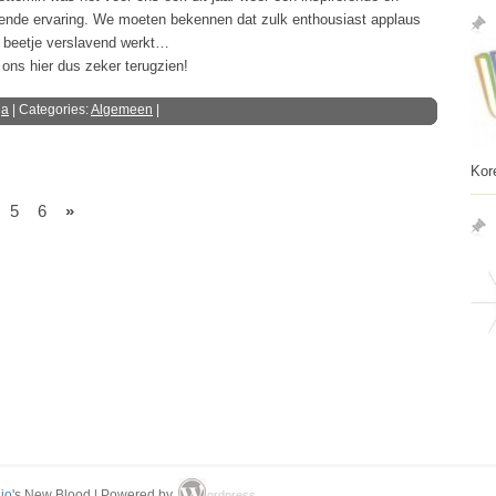
ende ervaring. We moeten bekennen dat zulk enthousiast applaus
 beetje verslavend werkt…
 ons hier dus zeker terugzien!
ga
| Categories:
Algemeen
|
Kor
5
6
»
io
's New Blood | Powered by
ordpress