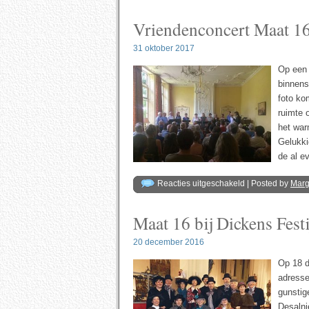
oktober
2018:
Vriendenconcert Maat 16
Drie
koren,
één
concert
31 oktober 2017
Op een 
binnens
foto ko
ruimte 
het wa
Gelukki
de al e
voor
Reacties uitgeschakeld
| Posted by
Mar
Vriendenconcert
Maat
16
Maat 16 bij Dickens Fest
–
18
juni
2017
20 december 2016
Op 18 d
adresse
gunstig
Desalni