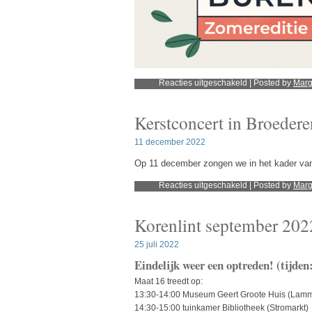
voor
Reacties uitgeschakeld
| Posted by
Mar
Gluren
bij
de
Kerstconcert in Broeder
buren
2023
11 december 2022
Op 11 december zongen we in het kader van 
voor
Reacties uitgeschakeld
| Posted by
Mar
Kerstconcert
in
Broederenkerk
Korenlint september 202
25 juli 2022
Eindelijk weer een optreden! (tijden
Maat 16 treedt op:
13:30-14:00 Museum Geert Groote Huis (Lamm
14:30-15:00 tuinkamer Bibliotheek (Stromarkt)