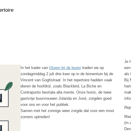
rtoire
 van de Renaissance tot nu
Je h
In het kader van
Gluren bij de buren
traden we op
een
zondagmiddag 2 juli drie keer op in de binnentuin bij de
als 
Vincent van Goghstraat. In het repertoire hadden vaak
Bij 
dieren de hoofdrol, zoals Blackbird, La Biche en
har
Contrapunto bestiala alla mente. Onze hosts, de twee
mak
gastvrije buurvrouwen Jolanda en José, zorgden goed
inf
voor ons en voor het publiek.
Rep
Samen met het zonnige weer zorgde dat voor een mooi
Maa
zomers optreden!
(m.
Dev