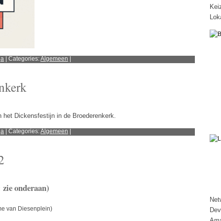
Kei
Lok
ga
| Categories:
Algemeen
|
enkerk
het Dickensfestijn in de Broederenkerk.
ga
| Categories:
Algemeen
|
2
: zie onderaan)
Net
e van Diesenplein)
Dev
Ama