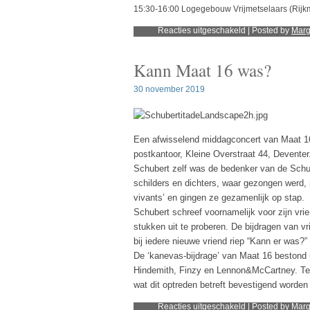
15:30-16:00 Logegebouw Vrijmetselaars (Rijk
voor
Reacties uitgeschakeld
| Posted by
Mar
Korenlint
september
2022
Kann Maat 16 was?
30 november 2019
Een afwisselend middagconcert van Maat 16
postkantoor, Kleine Overstraat 44, Deventer
Schubert zelf was de bedenker van de Schu
schilders en dichters, waar gezongen werd
vivants’ en gingen ze gezamenlijk op stap.
Schubert schreef voornamelijk voor zijn vr
stukken uit te proberen. De bijdragen van
bij iedere nieuwe vriend riep “Kann er was?”
De ‘kanevas-bijdrage’ van Maat 16 bestond u
Hindemith, Finzy en Lennon&McCartney. Te o
wat dit optreden betreft bevestigend worden
voor
Reacties uitgeschakeld
| Posted by
Mar