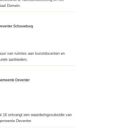
iaal Domein.
huur van ruimtes aan kunstdocenten en
urele aanbieders.
t 16 ontvangt een waarderings­subsidie van
gemeente Deventer