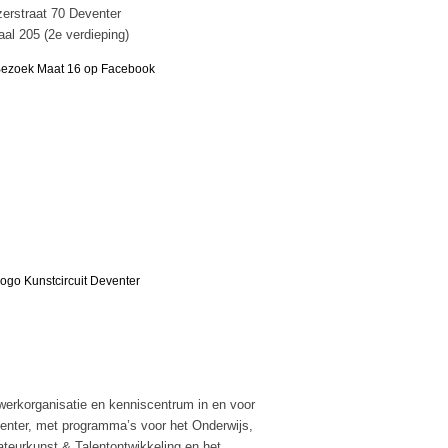
zerstraat 70 Deventer
aal 205 (2e verdieping)
Aanbevolen links
werkorganisatie en kenniscentrum in en voor
enter, met programma’s voor het Onderwijs,
teurkunst & Talentontwikkeling en het