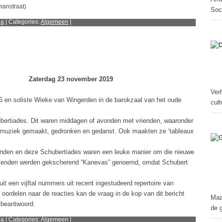
manstraat)
Soc
ga
| Categories:
Algemeen
|
Zaterdag 23 november 2019
Ver
 en soliste Wieke van Wingerden in de barokzaal van het oude
cult
.
bertiades. Dit waren middagen of avonden met vrienden, waaronder
, muziek gemaakt, gedronken en gedanst. Ook maakten ze ‘tableaux
ienden en deze Schubertiades waren een leuke manier om die nieuwe
 vrienden werden gekscherend “Kanevas” genoemd, omdat Schubert
it een vijftal nummers uit recent ingestudeerd repertoire van
ordelen naar de reacties kan de vraag in de kop van dit bericht
Maa
 beantwoord.
de 
ga
| Categories:
Algemeen
|