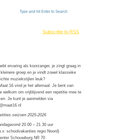
Subscribe to RSS
Vacatures bij Maat 16
ebt ervaring als koorzanger, je zingt graag in
 kleinere groep en je vindt zowel klassieke
lichte muziekstijlen leuk?
Maat 16 vind je het allemaal. Je bent van
te welkom om vrijblijvend een repetitie mee te
en. Je kunt je aanmelden via
o@maat16.nl
etities seizoen 2025-2026
ndagavond 20.00 – 21.30 uur
u.v. schoolvakanties regio Noord)
enter Schouwburg NR 70