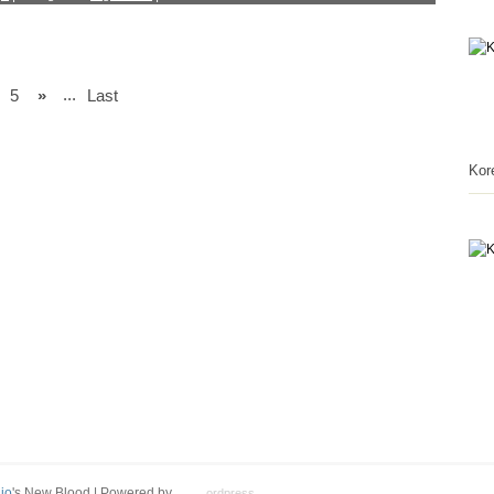
...
5
»
Last
Kor
io
's New Blood | Powered by
ordpress