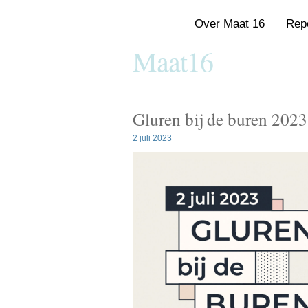
Home
Over Maat 16
Repe
Maat16
Gemengde vocal group met repertoire
Gluren bij de buren 2023
2 juli 2023