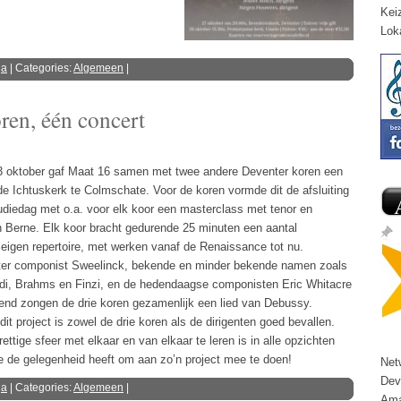
Kei
Lok
ga
| Categories:
Algemeen
|
ren, één concert
 oktober gaf Maat 16 samen met twee andere Deventer koren een
 de Ichtuskerk te Colmschate. Voor de koren vormde dit de afsluiting
diedag met o.a. voor elk koor een masterclass met tenor en
 Berne. Elk koor bracht gedurende 25 minuten een aantal
 eigen repertoire, met werken vanaf de Renaissance tot nu.
er componist Sweelinck, bekende en minder bekende namen zoals
rdi, Brahms en Finzi, en de hedendaagse componisten Eric Whitacre
itend zongen de drie koren gezamenlijk een lied van Debussy.
t project is zowel de drie koren als de dirigenten goed bevallen.
ettige sfeer met elkaar en van elkaar te leren is in alle opzichten
e de gelegenheid heeft om aan zo’n project mee te doen!
Net
Dev
ga
| Categories:
Algemeen
|
Ama