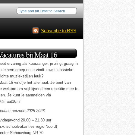
Subscribe to RSS
Vacatures bij Maat 16
ebt ervaring als koorzanger, je zingt graag in
 kleinere groep en je vindt zowel klassieke
lichte muziekstijlen leuk?
Maat 16 vind je het allemaal. Je bent van
te welkom om vrijblijvend een repetitie mee te
en. Je kunt je aanmelden via
o@maat16.nl
etities seizoen 2025-2026
ndagavond 20.00 – 21.30 uur
u.v. schoolvakanties regio Noord)
enter Schouwburg NR 70