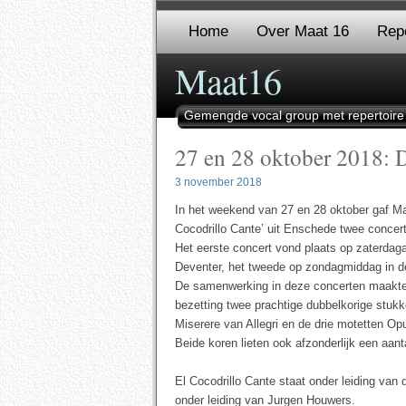
Home
Over Maat 16
Repe
Maat16
Gemengde vocal group met repertoire
27 en 28 oktober 2018: 
3 november 2018
In het weekend van 27 en 28 oktober gaf Ma
Cocodrillo Cante’ uit Enschede twee concer
Het eerste concert vond plaats op zaterdag
Deventer, het tweede op zondagmiddag in de
De samenwerking in deze concerten maakte
bezetting twee prachtige dubbelkorige stukk
Miserere van Allegri en de drie motetten O
Beide koren lieten ook afzonderlijk een aant
El Cocodrillo Cante staat onder leiding van
onder leiding van Jurgen Houwers.