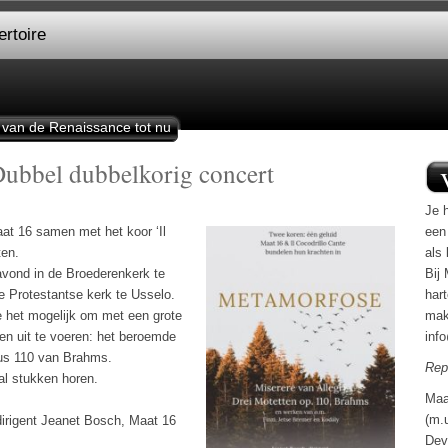
rtoire
 van de Renaissance tot nu
Dubbel dubbelkorig concert
Je h
at 16 samen met het koor ‘Il
een
ten.
als 
avond in de Broederenkerk te
Bij 
 Protestantse kerk te Usselo.
har
 het mogelijk om met een grote
mak
en uit te voeren: het beroemde
inf
pus 110 van Brahms.
Rep
al stukken horen.
Maa
(m.
 dirigent Jeanet Bosch, Maat 16
Dev