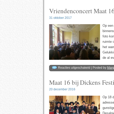
oktober
2018:
Vriendenconcert Maat 16
Drie
koren,
één
concert
31 oktober 2017
Op een 
binnens
foto ko
ruimte 
het wa
Gelukki
de al e
voor
Reacties uitgeschakeld
| Posted by
Mar
Vriendenconcert
Maat
16
Maat 16 bij Dickens Fest
–
18
juni
2017
20 december 2016
Op 18 d
adresse
gunstig
Desalni