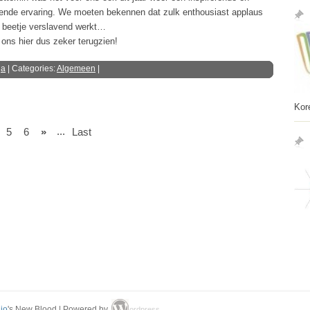
ende ervaring. We moeten bekennen dat zulk enthousiast applaus
 beetje verslavend werkt…
 ons hier dus zeker terugzien!
ga
| Categories:
Algemeen
|
Kor
...
5
6
»
Last
io
's New Blood | Powered by
ordpress