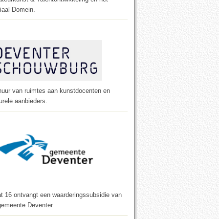
iaal Domein.
huur van ruimtes aan kunstdocenten en
urele aanbieders.
t 16 ontvangt een waarderings­subsidie van
gemeente Deventer