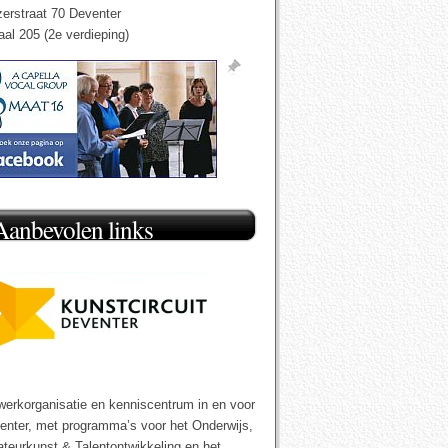
zerstraat 70 Deventer
aal 205 (2e verdieping)
Aanbevolen links
werkorganisatie en kenniscentrum in en voor
enter, met programma’s voor het Onderwijs,
teurkunst & Talentontwikkeling en het