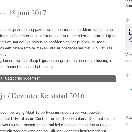
Soc
 – 18 juni 2017
prachtige zomerdag gaven we in een mooi maar klein zaaltje in de
tad van Deventer een intiem concert voor vrienden en familie. Op de
men we nauwelijks boven de hoofden van het publiek uit, maar
om een betere foto te maken was er hoegenaamd niet. En wat was
rm…
Ver
g konden we na afloop bijpraten en genieten van een verfrissing in
cult
ven mooie tuin naast het zaaltje.
ga
| Categories:
Algemeen
|
ijn / Deventer Kerststad 2016
ecember zong Maat 16 op twee inmiddels zeer vertrouwde
Maa
n: het Etty Hillesum Centrum en de Broederenkerk. Door het relatief
de 
e weer was er binnen minder publieke belangstelling dan vorig jaar.
ettemin was het voor ons ook dit jaar weer een inspirerende en