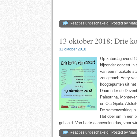
voor
Reacties uitgeschakeld
| Posted by
Mar
27
en
28
13 oktober 2018: Drie ko
oktober
2018:
Dubbel
dubbelkorig
31 oktober 2018
concert
Op zaterdagavond 13
bijzonder concert in
van een muzikale stu
zangcoach Harry van
hoogtepunten uit het
Daaronder de Devent
Palestrina, Monteve
en Ola Gjeilo. Afslu
De samenwerking in di
Het doel om in een pr
gehaald. Van harte aanbevolen dus, voor wi
voor
Reacties uitgeschakeld
| Posted by
Mar
13